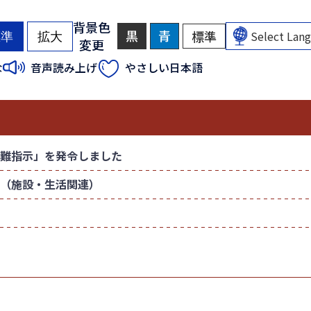
背景色
黒
背
青
背
標準
背
標準
拡大
変更
景
景
景
色
色
色
（
（
な
音声読み上げ
やさしい日本語
を
を
を
初
初
黒
青
元
色
色
に
期
期
に
に
戻
状
状
す
す
す
態
態
る
る
）
）
難指示」を発令しました
（施設・生活関連）