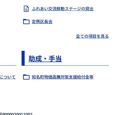
ふれあい交流移動ステージの貸出
定例区長会
全ての項目を見る
助成・手当
について
知名町物価高騰対策支援給付金等
000020011002