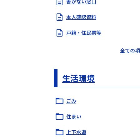
書かない窓口
本人確認資料
戸籍・住民票等
全ての項
生活環境
ごみ
住まい
上下水道