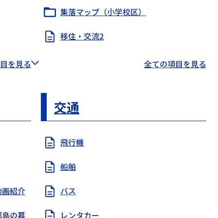
集落マップ（小学校区）
移住・交流2
目を見る
全ての項目を見る
交通
飛行機
船舶
動画紹介
バス
部島の暮
レンタカー