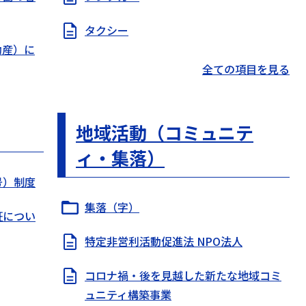
タクシー
動産）に
全ての項目を見る
地域活動（コミュニテ
ィ・集落）
号）制度
集落（字）
証につい
特定非営利活動促進法 NPO法人
コロナ禍・後を見越した新たな地域コミ
ュニティ構築事業