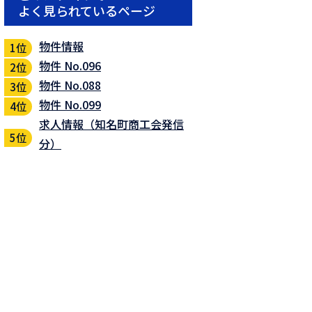
よく見られているページ
物件情報
物件 No.096
物件 No.088
物件 No.099
求人情報（知名町商工会発信
分）