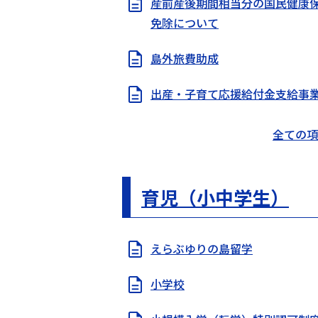
産前産後期間相当分の国民健康
免除について
島外旅費助成
出産・子育て応援給付金支給事
全ての項
育児（小中学生）
えらぶゆりの島留学
小学校