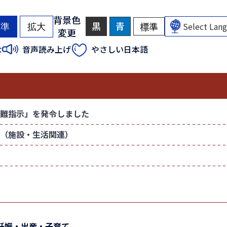
背景色
黒
背
青
背
標準
背
標準
拡大
変更
景
景
景
色
色
色
（
（
な
音声読み上げ
やさしい日本語
を
を
を
初
初
黒
青
元
色
色
に
期
期
に
に
戻
状
状
す
す
す
態
態
る
る
）
）
難指示」を発令しました
（施設・生活関連）
妊娠・出産・子育て