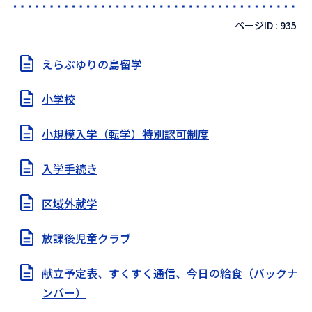
ページID :
935
えらぶゆりの島留学
小学校
小規模入学（転学）特別認可制度
入学手続き
区域外就学
放課後児童クラブ
献立予定表、すくすく通信、今日の給食（バックナ
ンバー）