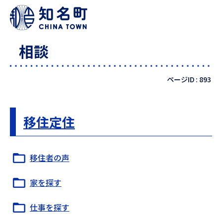
相談
ページID :
893
移住定住
移住者の声
家を探す
仕事を探す