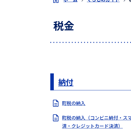
税金
納付
町税の納入
町税の納入（コンビニ納付・ス
済・クレジットカード決済）