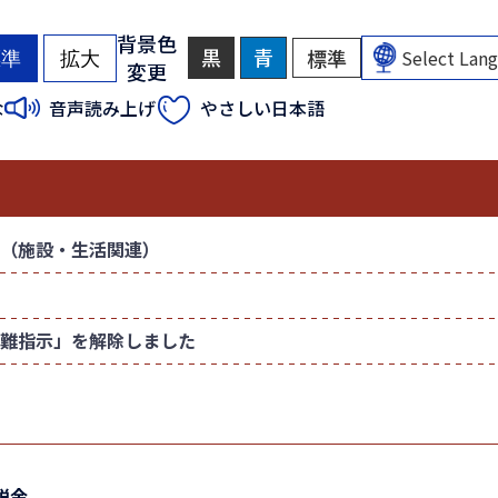
背景色
黒
背
青
背
標準
背
標準
拡大
変更
景
景
景
色
色
色
（
（
な
音声読み上げ
やさしい日本語
を
を
を
初
初
黒
青
元
色
色
に
期
期
に
に
戻
状
状
す
す
す
態
態
る
る
）
）
（施設・生活関連）
難指示」を解除しました
税金