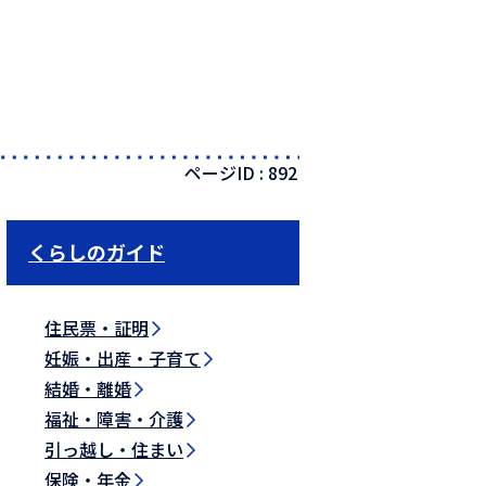
ページID :
892
くらしのガイド
住民票・証明
妊娠・出産・子育て
結婚・離婚
福祉・障害・介護
引っ越し・住まい
保険・年金