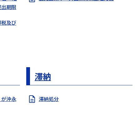
提出期限
得税及び
滞納
）が沖永
滞納処分