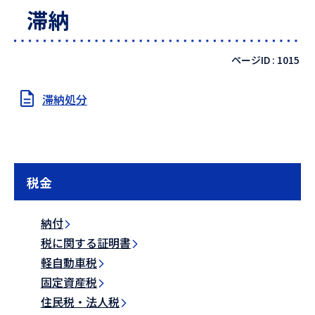
滞納
ページID :
1015
滞納処分
税金
納付
税に関する証明書
軽自動車税
固定資産税
住民税・法人税