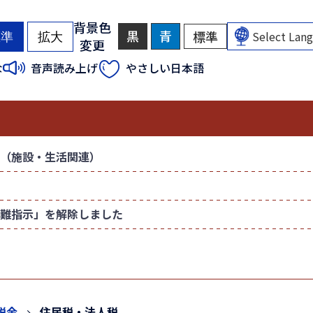
背景色
黒
背
青
背
標準
背
標準
拡大
変更
景
景
景
色
色
色
（
（
な
音声読み上げ
やさしい日本語
を
を
を
初
初
黒
青
元
色
色
に
期
期
に
に
戻
状
状
す
す
す
態
態
る
る
）
）
（施設・生活関連）
難指示」を解除しました
税金
住民税・法人税