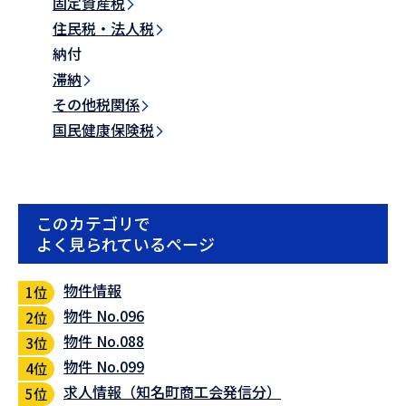
固定資産税
住民税・法人税
納付
滞納
その他税関係
国民健康保険税
このカテゴリで
よく見られているページ
物件情報
物件 No.096
物件 No.088
物件 No.099
求人情報（知名町商工会発信分）