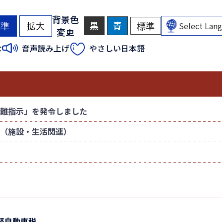
背景色
黒
背
青
背
標準
背
標準
拡大
変更
景
景
景
色
色
色
（
（
な
音声読み上げ
やさしい日本語
を
を
を
初
初
黒
青
元
色
色
に
期
期
に
に
戻
状
状
す
す
す
態
態
る
る
）
）
難指示」を発令しました
（施設・生活関連）
軽自動車税