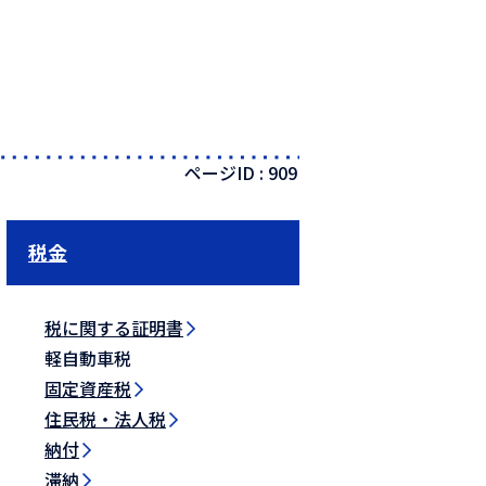
ページID :
909
税金
税に関する証明書
軽自動車税
固定資産税
住民税・法人税
納付
滞納