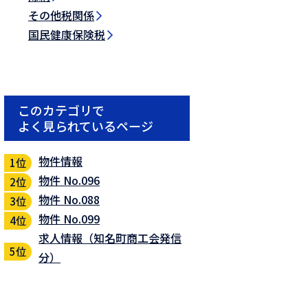
その他税関係
国民健康保険税
このカテゴリで
よく見られているページ
物件情報
物件 No.096
物件 No.088
物件 No.099
求人情報（知名町商工会発信
分）