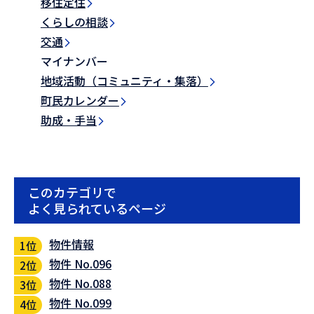
移住定住
くらしの相談
交通
マイナンバー
地域活動（コミュニティ・集落）
町民カレンダー
助成・手当
このカテゴリで
よく見られているページ
物件情報
物件 No.096
物件 No.088
物件 No.099