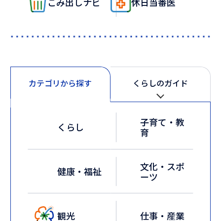
ごみ出しナビ
休日当番医
カテゴリから探す
くらしのガイド
カ
子育て・教
テ
くらし
育
ゴ
リ
文化・スポ
か
健康・福祉
ーツ
ら
探
す
観光
仕事・産業