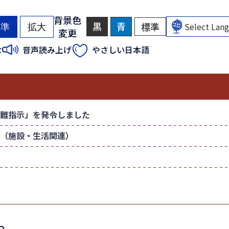
背景色
黒
背
青
背
標準
背
標準
拡大
変更
景
景
景
色
色
色
（
（
な
音声読み上げ
やさしい日本語
を
を
を
初
初
黒
青
元
色
色
に
期
期
に
に
戻
状
状
す
す
す
態
態
る
る
）
）
難指示」を発令しました
（施設・生活関連）
つ