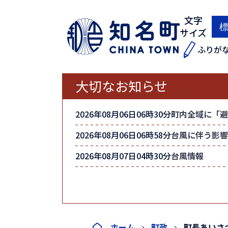
文字
サイズ
ふりが
大切なお知らせ
2026年08月06日06時30分
町内全域に「避
2026年08月06日06時58分
台風に伴う影響
2026年08月07日04時30分
台風情報
ホーム
町政
町長あいさ