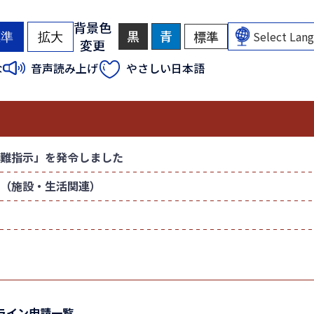
背景色
黒
背
青
背
標準
背
標準
拡大
変更
景
景
景
色
色
色
（
（
な
音声読み上げ
やさしい日本語
を
を
を
初
初
黒
青
元
色
色
に
期
期
に
に
戻
状
状
す
す
す
態
態
る
る
）
）
難指示」を発令しました
（施設・生活関連）
ライン申請一覧