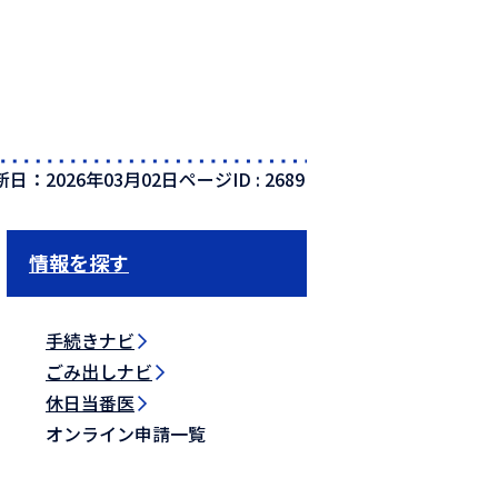
新日：2026年03月02日
ページID :
2689
情報を探す
手続きナビ
ごみ出しナビ
休日当番医
オンライン申請一覧