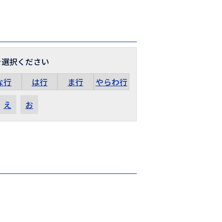
を選択ください
な行
は行
ま行
やらわ行
え
お