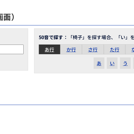
画面）
50音で探す
：「椅子」を探す場合、「い」
あ行
か行
さ行
た行
あ
い
う