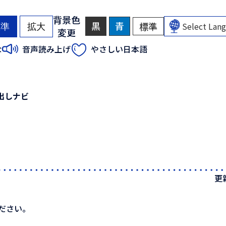
背景色
黒
背
青
背
標準
背
標準
拡大
変更
景
景
景
色
色
色
（
（
な
音声読み上げ
やさしい日本語
を
を
を
初
初
黒
青
元
色
色
に
期
期
に
に
戻
状
状
す
す
す
態
態
出しナビ
る
る
）
）
更
ださい。