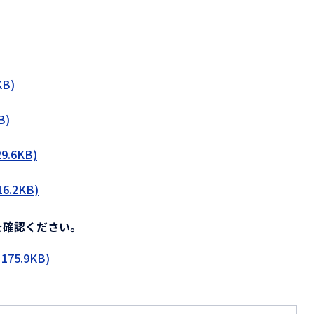
B)
B)
.6KB)
.2KB)
を確認ください。
75.9KB)