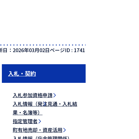
新日：2026年03月02日
ページID :
1741
入札・契約
入札参加資格申請
入札情報（発注見通・入札結
果・名簿等）
指定管理者
町有地売却・資産活用
入札情報（庁舎管理関係）