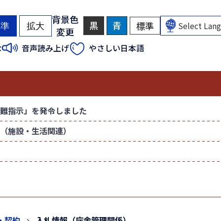
背景色
黒
背
青
背
標準
背
標準
拡大
変更
景
景
景
色
色
色
（
（
な
音声読み上げ
やさしい日本語
を
を
を
初
初
黒
青
元
色
色
に
期
期
に
に
戻
状
状
す
す
す
態
態
る
る
）
）
難指示」を発令しました
（施設・生活関連）
・契約
入札情報（庁舎管理関係）