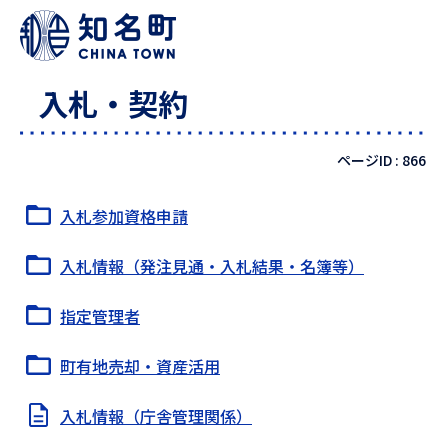
入札・契約
ページID :
866
入札参加資格申請
入札情報（発注見通・入札結果・名簿等）
指定管理者
町有地売却・資産活用
入札情報（庁舎管理関係）