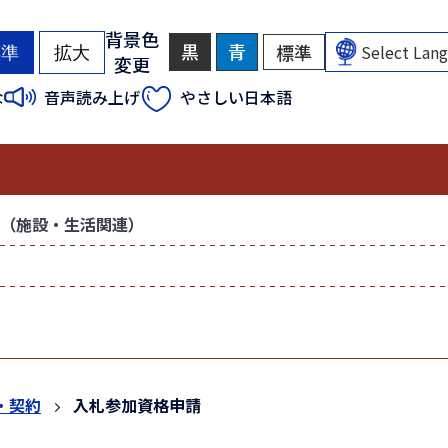
背景色
黒
背
青
背
標準
背
標準
拡大
変更
景
景
景
色
色
色
（
（
な
音声読み上げ
やさしい日本語
を
を
を
初
初
黒
青
元
色
色
に
期
期
に
に
戻
状
状
す
す
す
態
態
る
る
）
）
（施設・生活関連）
・契約
入札参加資格申請