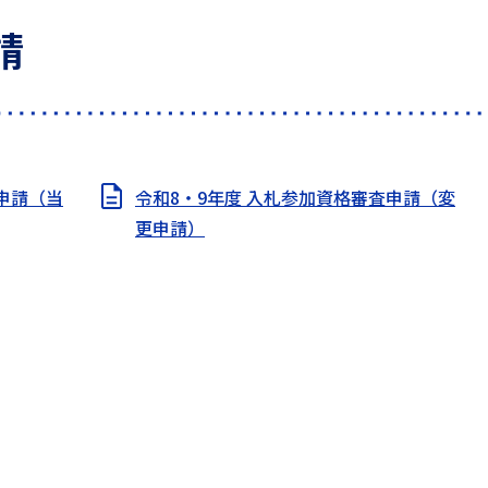
請
申請（当
令和8・9年度 入札参加資格審査申請（変
更申請）