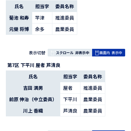
の
氏名
担当字
委員名称
菊池 和寿
竿津
推進委員
元榮 将博
余多
農業委員
表
表示切替
スクロール
非表示中
画面内
表示中
組
第7区 下平川 屋者 芦清良
み
の
氏名
担当字
委員名称
吉田 満男
屋者
推進委員
前原 伸治（中立委員）
下平川
農業委員
川上 香織
芦清良
農業委員