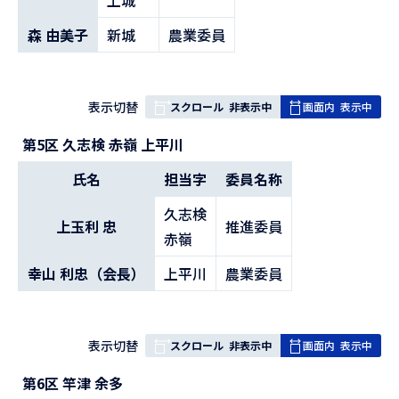
上城
森 由美子
新城
農業委員
表
表示切替
スクロール
非表示中
画面内
表示中
組
第5区 久志検 赤嶺 上平川
み
の
氏名
担当字
委員名称
久志検
上玉利 忠
推進委員
赤嶺
幸山 利忠（会長）
上平川
農業委員
表
表示切替
スクロール
非表示中
画面内
表示中
組
第6区 竿津 余多
み