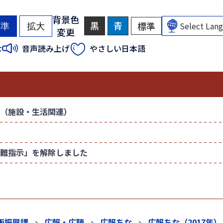
背景色
黒
背
青
背
標準
背
標準
拡大
変更
景
景
景
色
色
色
（
（
な
音声読み上げ
やさしい日本語
を
を
を
初
初
黒
青
元
色
色
に
期
期
に
に
戻
状
状
す
す
す
態
態
る
る
）
）
（施設・生活関連）
難指示」を解除しました
画振興課
広報・広聴
広報ちな
広報ちな（2017年）