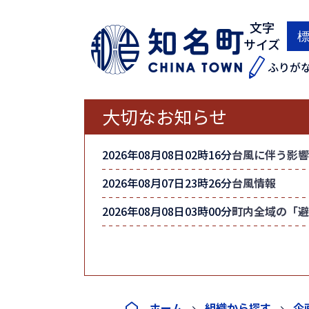
文字
サイズ
ふりが
大切なお知らせ
2026年08月08日02時16分
台風に伴う影響
2026年08月07日23時26分
台風情報
2026年08月08日03時00分
町内全域の「避
ホーム
組織から探す
企