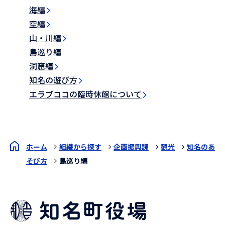
海編
空編
山・川編
島巡り編
洞窟編
知名の遊び方
エラブココの臨時休館について
ホーム
組織から探す
企画振興課
観光
知名のあ
そび方
島巡り編