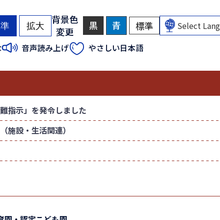
背景色
黒
背
青
背
標準
背
標準
拡大
変更
景
景
景
色
色
色
（
（
な
音声読み上げ
やさしい日本語
を
を
を
初
初
黒
青
元
色
色
に
期
期
に
に
戻
状
状
す
す
す
態
態
る
る
）
）
難指示」を発令しました
（施設・生活関連）
育園・認定こども園