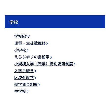
学校
学校給食
児童・生徒数推移
小学校
えらぶゆりの島留学
小規模入学（転学）特別認可制度
入学手続き
区域外就学
奨学資金制度
中学校