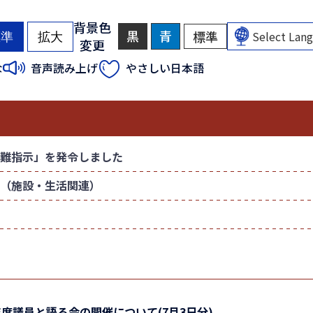
背景色
黒
背
青
背
標準
背
標準
拡大
変更
景
景
景
色
色
色
（
（
な
音声読み上げ
やさしい日本語
を
を
を
初
初
黒
青
元
色
色
に
期
期
に
に
戻
状
状
す
す
す
態
態
る
る
）
）
難指示」を発令しました
（施設・生活関連）
年度議員と語る会の開催について(7月3日分)