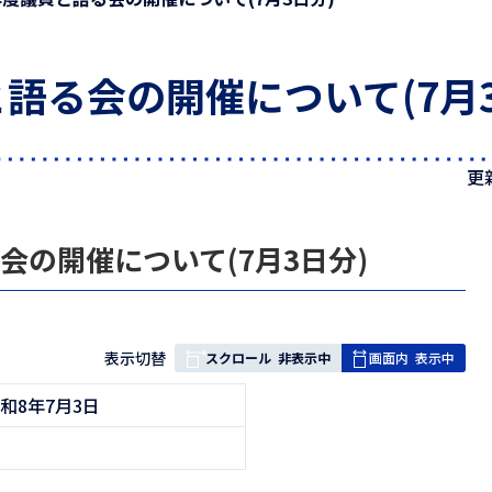
語る会の開催について(7月3
更
会の開催について(7月3日分)
表
表示切替
スクロール
非表示中
画面内
表示中
組
和8年7月3日
み
の