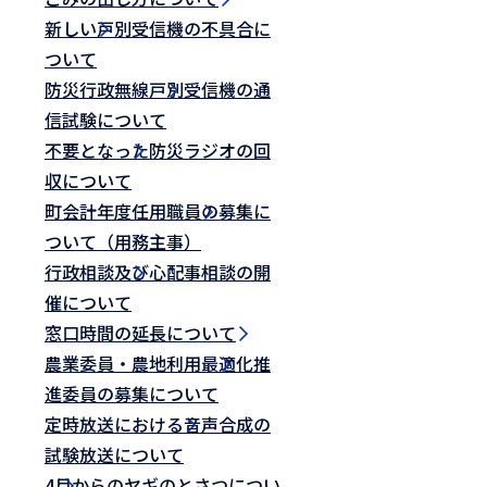
新しい戸別受信機の不具合に
ついて
防災行政無線戸別受信機の通
信試験について
不要となった防災ラジオの回
収について
町会計年度任用職員の募集に
ついて（用務主事）
行政相談及び心配事相談の開
催について
窓口時間の延長について
農業委員・農地利用最適化推
進委員の募集について
定時放送における音声合成の
試験放送について
4月からのヤギのとさつについ