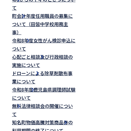
て
町会計年度任用職員の募集に
ついて（田皆中学校用務主
事）
令和8年度女性がん検診申込に
ついて
心配ごと相談及び行政相談の
実施について
ドローンによる除草剤散布事
業について
令和8年度鹿児島県調理師試験
について
無料法律相談会の開催につい
て
知名町物価高騰対策商品券の
利用期間の終了について