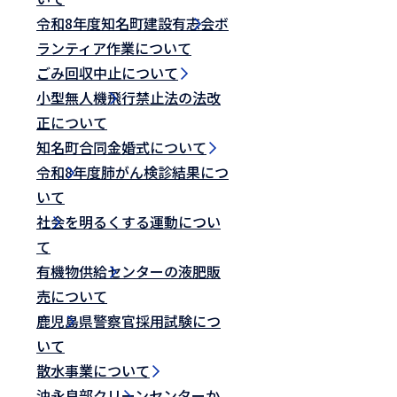
令和8年度知名町建設有志会ボ
ランティア作業について
ごみ回収中止について
小型無人機飛行禁止法の法改
正について
知名町合同金婚式について
令和8年度肺がん検診結果につ
いて
社会を明るくする運動につい
て
有機物供給センターの液肥販
売について
鹿児島県警察官採用試験につ
いて
散水事業について
沖永良部クリーンセンターか