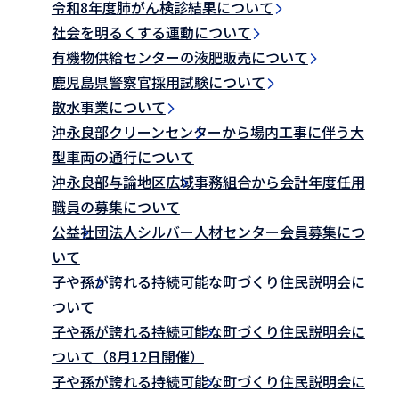
令和8年度肺がん検診結果について
社会を明るくする運動について
有機物供給センターの液肥販売について
鹿児島県警察官採用試験について
散水事業について
沖永良部クリーンセンターから場内工事に伴う大
型車両の通行について
沖永良部与論地区広域事務組合から会計年度任用
職員の募集について
公益社団法人シルバー人材センター会員募集につ
いて
子や孫が誇れる持続可能な町づくり住民説明会に
ついて
子や孫が誇れる持続可能な町づくり住民説明会に
ついて（8月12日開催）
子や孫が誇れる持続可能な町づくり住民説明会に