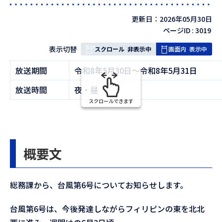
更新日：2026年05月30日
ページID :
3019
表
表示切替
スクロール
非表示中
画面内
表示中
組
放送期間
令和8年5月30日〜令和8年5月31日
み
の
放送時間
夜・昼
スクロールできます
概要文
総務課から、台風第6号についてお知らせします。
台風第6号は、今後発達しながらフィリピンの東を北北