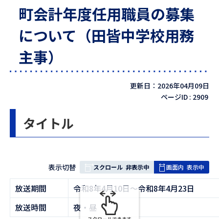
町会計年度任用職員の募集
について（田皆中学校用務
主事）
更新日：2026年04月09日
ページID :
2909
タイトル
表
表示切替
スクロール
非表示中
画面内
表示中
組
放送期間
令和8年4月10日〜令和8年4月23日
み
の
放送時間
夜・昼
スクロールできます