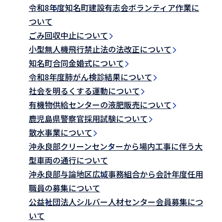
令和8年度知名町建設有志会ボランティア作業に
ついて
ごみ回収中止について
小型無人機飛行禁止法の法改正について
知名町合同金婚式について
令和8年度肺がん検診結果について
社会を明るくする運動について
有機物供給センターの液肥販売について
鹿児島県警察官採用試験について
散水事業について
沖永良部クリーンセンターから場内工事に伴う大
型車両の通行について
沖永良部与論地区広域事務組合から会計年度任用
職員の募集について
公益社団法人シルバー人材センター会員募集につ
いて