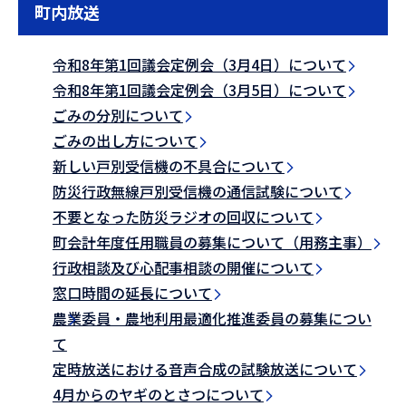
町内放送
令和8年第1回議会定例会（3月4日）について
令和8年第1回議会定例会（3月5日）について
ごみの分別について
ごみの出し方について
新しい戸別受信機の不具合について
防災行政無線戸別受信機の通信試験について
不要となった防災ラジオの回収について
町会計年度任用職員の募集について（用務主事）
行政相談及び心配事相談の開催について
窓口時間の延長について
農業委員・農地利用最適化推進委員の募集につい
て
定時放送における音声合成の試験放送について
4月からのヤギのとさつについて