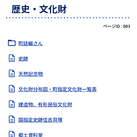
歴史・文化財
ページID :
863
町誌編さん
史跡
天然記念物
文化財分布図・町指定文化財一覧表
建造物、有形民俗文化財
国指定史跡住吉貝塚
郷土資料室