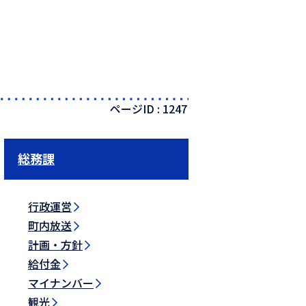
ページID :
1247
総務課
行政運営
町内放送
計画・方針
給付金
マイナンバー
観光