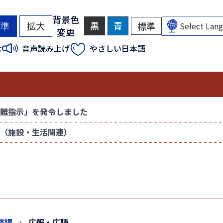
背景色
黒
背
青
背
標準
背
標準
拡大
変更
景
景
景
色
色
色
（
（
な
音声読み上げ
やさしい日本語
を
を
を
初
初
黒
青
元
色
色
に
期
期
に
に
戻
状
状
す
す
す
態
態
る
る
）
）
難指示」を発令しました
（施設・生活関連）
務課
広報・広聴