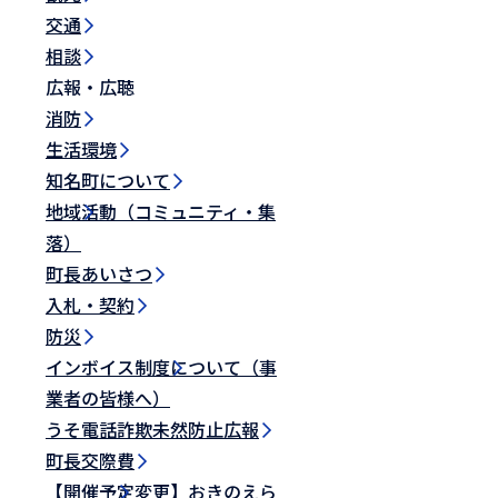
交通
相談
広報・広聴
消防
生活環境
知名町について
地域活動（コミュニティ・集
落）
町長あいさつ
入札・契約
防災
インボイス制度について（事
業者の皆様へ）
うそ電話詐欺未然防止広報
町長交際費
【開催予定変更】おきのえら