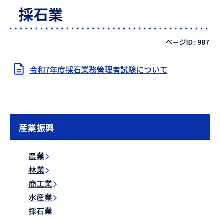
採石業
ページID :
987
令和7年度採石業務管理者試験について
産業振興
農業
林業
商工業
水産業
採石業