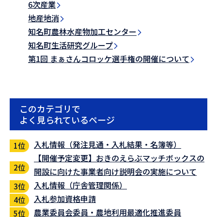
6次産業
地産地消
知名町農林水産物加工センター
知名町生活研究グループ
第1回 まぁさんコロッケ選手権の開催について
このカテゴリで
よく見られているページ
入札情報（発注見通・入札結果・名簿等）
【開催予定変更】おきのえらぶマッチボックスの
開設に向けた事業者向け説明会の実施について
入札情報（庁舎管理関係）
入札参加資格申請
農業委員会委員・農地利用最適化推進委員