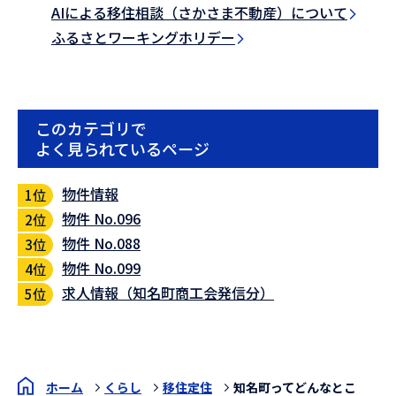
AIによる移住相談（さかさま不動産）について
ふるさとワーキングホリデー
このカテゴリで
よく見られているページ
物件情報
物件 No.096
物件 No.088
物件 No.099
求人情報（知名町商工会発信分）
ホーム
くらし
移住定住
知名町ってどんなとこ