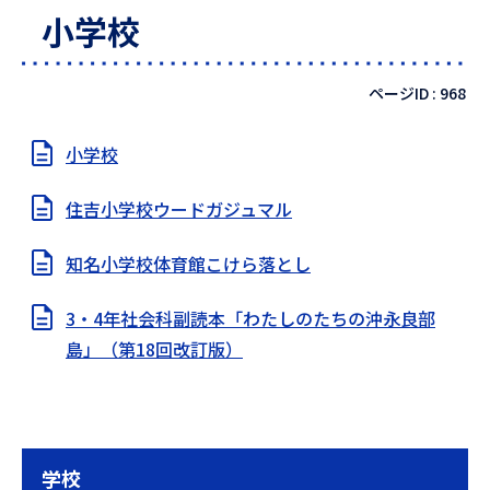
小学校
ページID :
968
小学校
住吉小学校ウードガジュマル
知名小学校体育館こけら落とし
3・4年社会科副読本「わたしのたちの沖永良部
島」（第18回改訂版）
学校