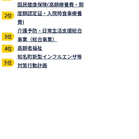
国民健康保険(高額療養費・限
度額認定証・入院時食事療養
費)
介護予防・日常生活支援総合
事業（総合事業）
高齢者福祉
知名町新型インフルエンザ等
対策行動計画