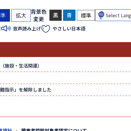
背景色
黒
背
青
背
標準
背
標準
拡大
変更
景
景
景
色
色
色
（
（
な
音声読み上げ
やさしい日本語
を
を
を
初
初
黒
青
元
色
色
に
期
期
に
に
戻
状
状
す
す
す
態
態
る
る
）
）
（施設・生活関連）
難指示」を解除しました
者福祉
障害者控除対象者認定について