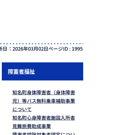
新日：2026年03月02日
ページID :
1995
障害者福祉
知名町身体障害者（身体障害
児）等バス無料乗車補助事業
について
知名町心身障害者施設入所者
見舞旅費助成事業
障害者控除対象者認定につい