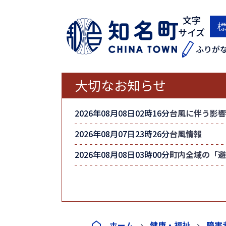
文字
サイズ
ふりが
大切なお知らせ
2026年08月08日02時16分
台風に伴う影響
2026年08月07日23時26分
台風情報
2026年08月08日03時00分
町内全域の「避
ホーム
健康・福祉
障害