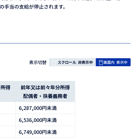
）の手当の支給が停止されます。
表
表示切替
スクロール
非表示中
画面内
表示中
組
み
の
分所得
前年又は前々年分所得
）
配偶者・扶養義務者
6,287,000円未満
6,536,000円未満
6,749,000円未満