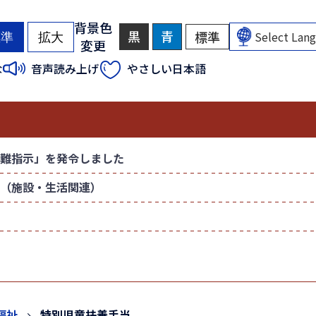
背景色
黒
背
青
背
標準
背
標準
拡大
変更
景
景
景
色
色
色
（
（
な
音声読み上げ
やさしい日本語
を
を
を
初
初
黒
青
元
色
色
に
期
期
に
に
戻
状
状
す
す
す
態
態
る
る
）
）
難指示」を発令しました
（施設・生活関連）
福祉
特別児童扶養手当