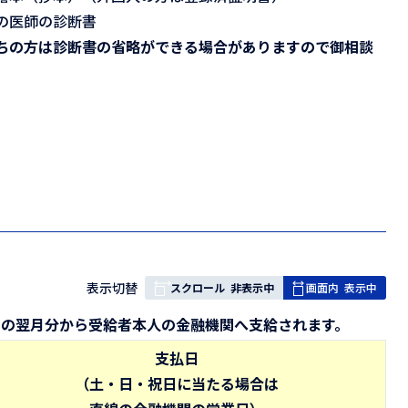
の医師の診断書
ちの方は診断書の省略ができる場合がありますので御相談
表
表示切替
スクロール
非表示中
画面内
表示中
組
月の翌月分から受給者本人の金融機関へ支給されます。
み
の
支払日
（土・日・祝日に当たる場合は