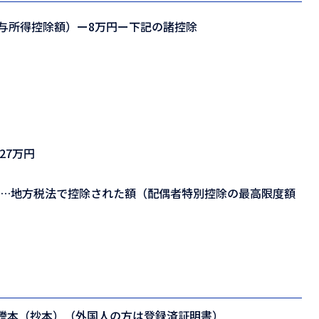
与所得控除額）ー8万円ー下記の諸控除
27万円
等…地方税法で控除された額（配偶者特別控除の最高限度額
謄本（抄本）（外国人の方は登録済証明書）