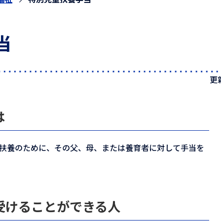
当
更
は
の扶養のために、その父、母、または養育者に対して手当を
受けることができる人