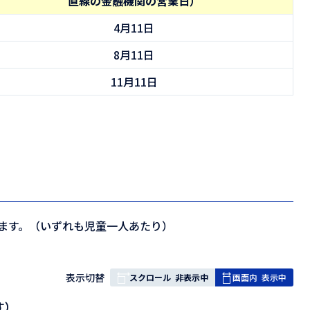
直線の金融機関の営業日）
4月11日
8月11日
11月11日
ます。（いずれも児童一人あたり）
表
表示切替
スクロール
非表示中
画面内
表示中
組
す）