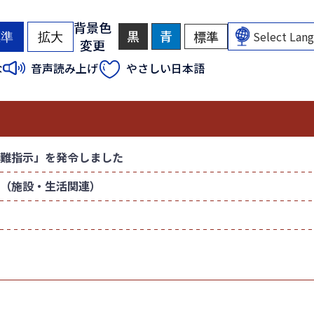
背景色
黒
背
青
背
標準
背
標準
拡大
変更
景
景
景
色
色
色
（
（
な
音声読み上げ
やさしい日本語
を
を
を
初
初
黒
青
元
色
色
に
期
期
に
に
戻
状
状
す
す
す
態
態
る
る
）
）
難指示」を発令しました
（施設・生活関連）