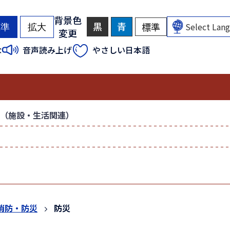
背景色
黒
背
青
背
標準
背
標準
拡大
変更
景
景
景
色
色
色
（
（
な
音声読み上げ
やさしい日本語
を
を
を
初
初
黒
青
元
色
色
に
期
期
に
に
戻
状
状
す
す
す
態
態
る
る
）
）
（施設・生活関連）
消防・防災
防災