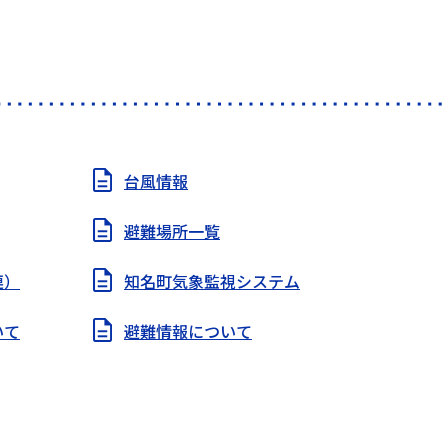
台風情報
避難場所一覧
連）
知名町気象監視システム
いて
避難情報について