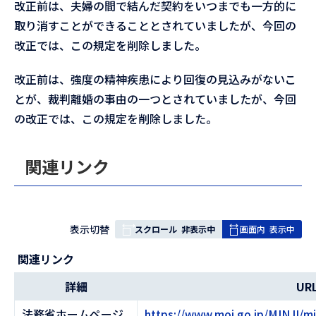
改正前は、夫婦の間で結んだ契約をいつまでも一方的に
取り消すことができることとされていましたが、今回の
改正では、この規定を削除しました。
改正前は、強度の精神疾患により回復の見込みがないこ
とが、裁判離婚の事由の一つとされていましたが、今回
の改正では、この規定を削除しました。
関連リンク
表
表示切替
スクロール
非表示中
画面内
表示中
組
関連リンク
み
の
詳細
UR
法務省ホームページ
https://www.moj.go.jp/MINJI/mi