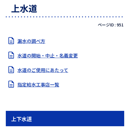
上水道
ページID :
951
漏水の調べ方
水道の開始・中止・名義変更
水道のご使用にあたって
指定給水工事店一覧
上下水道