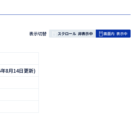
表
表示切替
スクロール
非表示中
画面内
表示中
組
み
の
和5年8月14日更新)