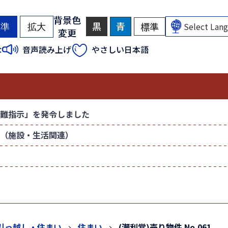
背景色
黒
背
青
背
標準
背
標準
拡大
変更
景
景
景
色
色
色
（
（
な
音声読み上げ
やさしい日本語
を
を
を
初
初
黒
青
元
色
色
に
期
期
に
に
戻
状
状
す
す
す
態
態
る
る
）
）
難指示」を発令しました
（施設・生活関連）
引っ越し・住まい
住まい
(瀬利覚)売り物件 No.061