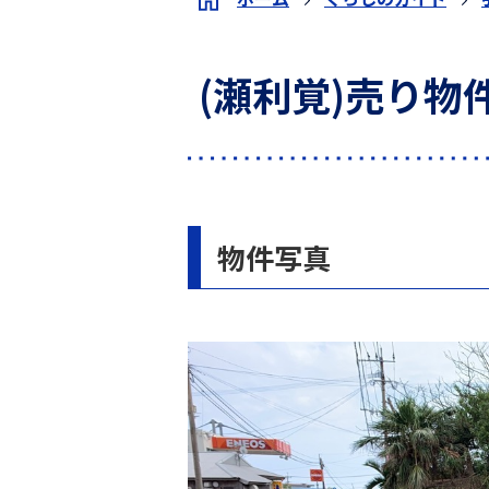
(瀬利覚)売り物件 
物件写真