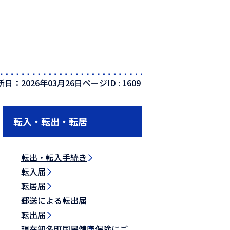
新日：2026年03月26日
ページID :
1609
転入・転出・転居
転出・転入手続き
転入届
転居届
郵送による転出届
転出届
現在知名町国民健康保険にご