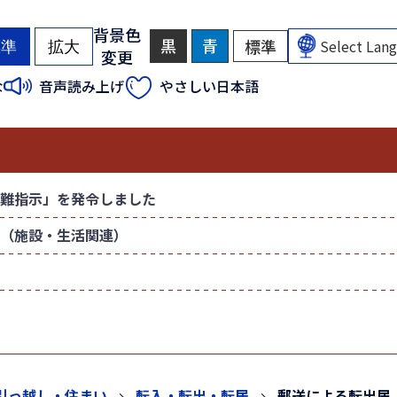
背景色
黒
背
青
背
標準
背
標準
拡大
変更
景
景
景
色
色
色
（
（
な
音声読み上げ
やさしい日本語
を
を
を
初
初
黒
青
元
色
色
に
期
期
に
に
戻
状
状
す
す
す
態
態
る
る
）
）
難指示」を発令しました
（施設・生活関連）
引っ越し・住まい
転入・転出・転居
郵送による転出届