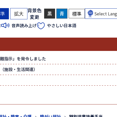
背景色
黒
背
青
背
標準
背
標準
拡大
変更
景
景
景
色
色
色
（
（
な
音声読み上げ
やさしい日本語
を
を
を
初
初
黒
青
元
色
色
に
期
期
に
に
戻
状
状
す
す
す
態
態
る
る
）
）
難指示」を発令しました
（施設・生活関連）
福祉・障害・介護
障がい福祉
特別児童扶養手当