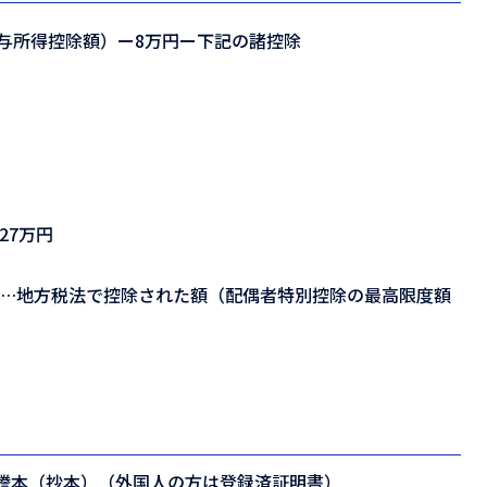
与所得控除額）ー8万円ー下記の諸控除
27万円
等…地方税法で控除された額（配偶者特別控除の最高限度額
謄本（抄本）（外国人の方は登録済証明書）