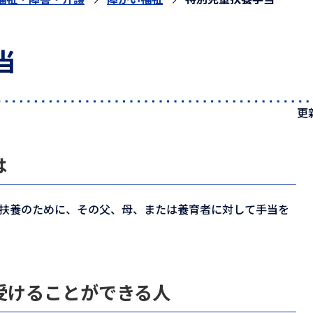
当
更
は
の扶養のために、その父、母、または養育者に対して手当を
受けることができる人