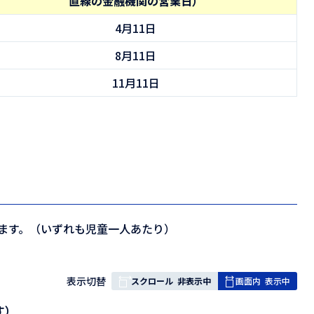
直線の金融機関の営業日）
4月11日
8月11日
11月11日
ます。（いずれも児童一人あたり）
表
表示切替
スクロール
非表示中
画面内
表示中
組
す）