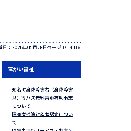
新日：2026年05月28日
ページID :
3016
障がい福祉
知名町身体障害者（身体障害
児）等バス無料乗車補助事業
について
障害者控除対象者認定につい
て
障害者福祉サービス・制度