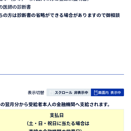
の医師の診断書
ちの方は診断書の省略ができる場合がありますので御相談
表
表示切替
スクロール
非表示中
画面内
表示中
組
月の翌月分から受給者本人の金融機関へ支給されます。
み
の
支払日
（土・日・祝日に当たる場合は