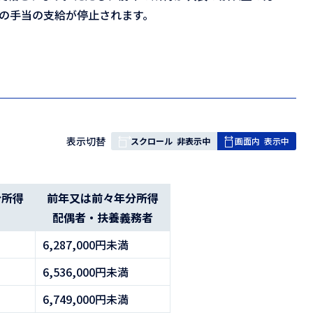
）の手当の支給が停止されます。
表
表示切替
スクロール
非表示中
画面内
表示中
組
み
の
分所得
前年又は前々年分所得
）
配偶者・扶養義務者
6,287,000円未満
6,536,000円未満
6,749,000円未満