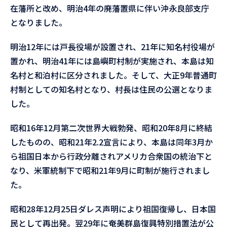
在藩所と改め、明治4年の廃藩置県に伴い沖永良部支庁
となりました。
明治12年には戸長役場が設置され、21年に知名村役場が
置かれ、明治41年には島嶼町村制が実施され、本島は知
名村と和泊村に区分されました。そして、大正9年普通町
村制としての知名村となり、村長は住民の公選となりま
した。
昭和16年12月第二次世界大戦勃発、昭和20年8月に終結
したものの、昭和21年2.2宣言により、本島は同年3月か
ら祖国日本から行政分離されアメリカ合衆国の統治下と
なり、米軍統制下で昭和21年9月に町制が施行されまし
た。
昭和28年12月25日ダレス声明により祖国復帰し、日本国
民として再出発。翌29年に奄美群島復興特別措置法が公