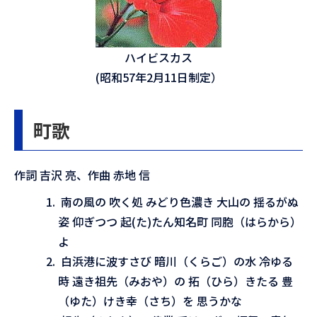
ハイビスカス
(昭和57年2月11日制定）
町歌
作詞 吉沢 亮、作曲 赤地 信
南の風の 吹く処 みどり色濃き 大山の 揺るがぬ
姿 仰ぎつつ 起(た)たん知名町 同胞（はらから）
よ
白浜港に波すさび 暗川（くらご）の水 冷ゆる
時 遠き祖先（みおや）の 拓（ひら）きたる 豊
（ゆた）けき幸（さち）を 思うかな