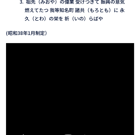
祖先（みおや）の偉業 受けつぎて 振興の意気
燃えてたつ 我等知名町 諸共（もろとも）に 永
久（とわ）の栄を 祈（いの）らばや
(昭和38年1月制定）