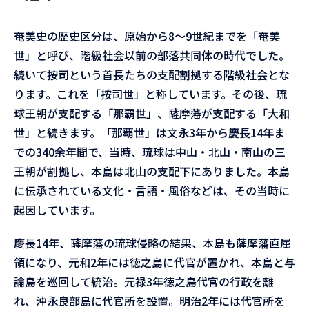
奄美史の歴史区分は、原始から8～9世紀までを「奄美
世」と呼び、階級社会以前の部落共同体の時代でした。
続いて按司という首長たちの支配割拠する階級社会とな
ります。これを「按司世」と称しています。その後、琉
球王朝が支配する「那覇世」、薩摩藩が支配する「大和
世」と続きます。「那覇世」は文永3年から慶長14年ま
での340余年間で、当時、琉球は中山・北山・南山の三
王朝が割拠し、本島は北山の支配下にありました。本島
に伝承されている文化・言語・風俗などは、その当時に
起因しています。
慶長14年、薩摩藩の琉球侵略の結果、本島も薩摩藩直属
領になり、元和2年には徳之島に代官が置かれ、本島と与
論島を巡回して統治。元禄3年徳之島代官の行政を離
れ、沖永良部島に代官所を設置。明治2年には代官所を