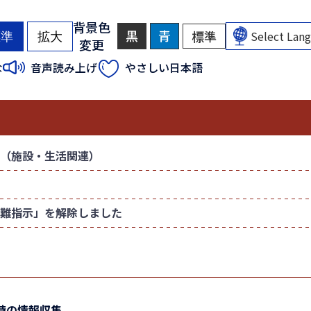
背景色
黒
背
青
背
標準
背
標準
拡大
変更
景
景
景
色
色
色
（
（
な
音声読み上げ
やさしい日本語
を
を
を
初
初
黒
青
元
色
色
に
期
期
に
に
戻
状
状
す
す
す
態
態
る
る
）
）
（施設・生活関連）
難指示」を解除しました
時の情報収集