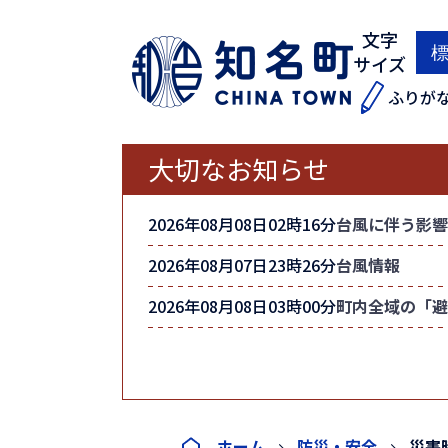
文字
サイズ
ふりが
大切なお知らせ
2026年08月08日02時16分
台風に伴う影響
2026年08月07日23時26分
台風情報
2026年08月08日03時00分
町内全域の「避
ホーム
防災・安全
災害